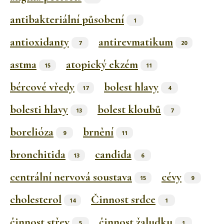
antibakteriální působení
1
antioxidanty
antirevmatikum
7
20
astma
atopický ekzém
15
11
bércové vředy
bolest hlavy
17
4
bolesti hlavy
bolest kloubů
13
7
borelióza
brnění
9
11
bronchitida
candida
13
6
centrální nervová soustava
cévy
15
9
cholesterol
Činnost srdce
14
1
činnost střev
činnost žaludku
5
1