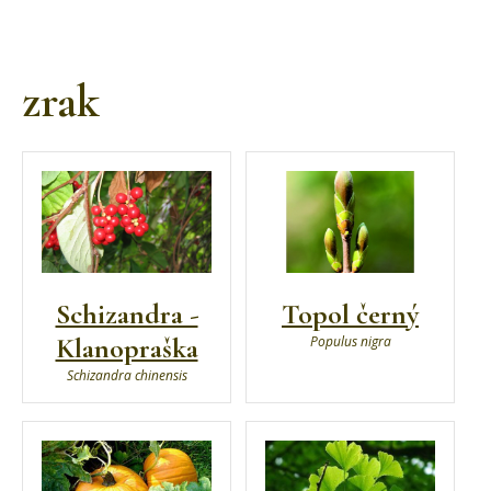
zrak
Schizandra -
Topol černý
Klanopraška
Populus nigra
Schizandra chinensis