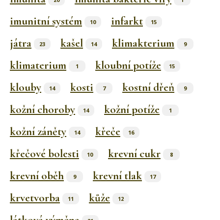
imunitní systém
infarkt
10
15
játra
kašel
klimakterium
23
14
9
klimaterium
kloubní potíže
1
15
klouby
kosti
kostní dřeň
14
7
9
kožní choroby
kožní potíže
14
1
kožní záněty
křeče
14
16
křečové bolesti
krevní cukr
10
8
krevní oběh
krevní tlak
9
17
krvetvorba
kůže
11
12