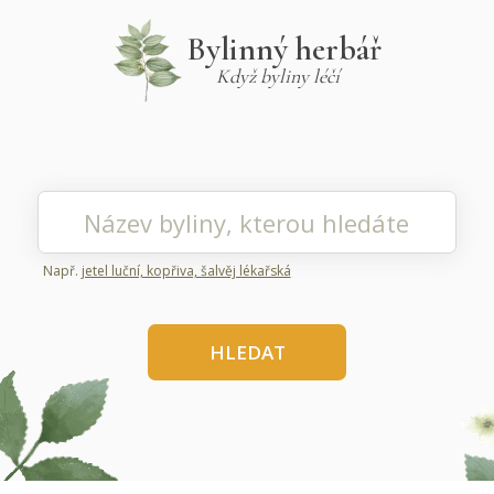
Bylinný herbář
Když byliny léčí
Např.
jetel luční, kopřiva, šalvěj lékařská
HLEDAT