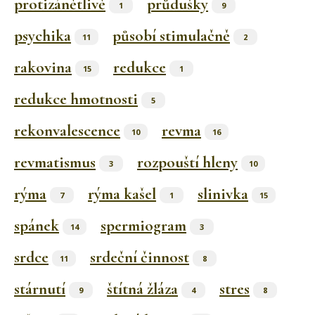
protizánětlivě
průdušky
1
9
psychika
působí stimulačně
11
2
rakovina
redukce
15
1
redukce hmotnosti
5
rekonvalescence
revma
10
16
revmatismus
rozpouští hleny
3
10
rýma
rýma kašel
slinivka
7
1
15
spánek
spermiogram
14
3
srdce
srdeční činnost
11
8
stárnutí
štítná žláza
stres
9
4
8