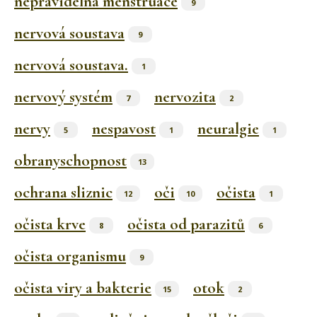
nepravidelná menstruace
9
nervová soustava
9
nervová soustava.
1
nervový systém
nervozita
7
2
nervy
nespavost
neuralgie
5
1
1
obranyschopnost
13
ochrana sliznic
oči
očista
12
10
1
očista krve
očista od parazitů
8
6
očista organismu
9
očista viry a bakterie
otok
15
2