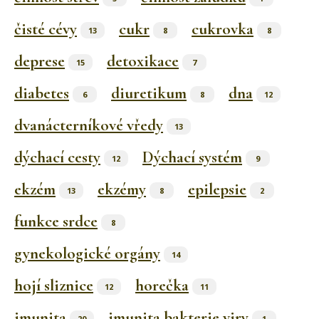
čisté cévy
cukr
cukrovka
13
8
8
deprese
detoxikace
15
7
diabetes
diuretikum
dna
6
8
12
dvanácterníkové vředy
13
dýchací cesty
Dýchací systém
12
9
ekzém
ekzémy
epilepsie
13
8
2
funkce srdce
8
gynekologické orgány
14
hojí sliznice
horečka
12
11
imunita
imunita bakterie viry
20
1