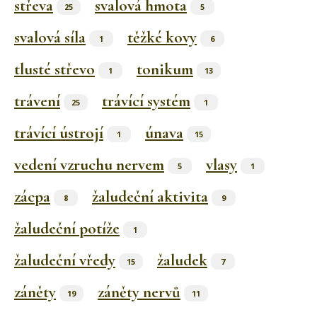
střeva
svalová hmota
25
5
svalová síla
těžké kovy
1
6
tlusté střevo
tonikum
1
13
trávení
trávící systém
25
1
trávící ústrojí
únava
1
15
vedení vzruchu nervem
vlasy
5
1
zácpa
žaludeční aktivita
8
9
žaludeční potíže
1
žaludeční vředy
žaludek
15
7
záněty
záněty nervů
19
11