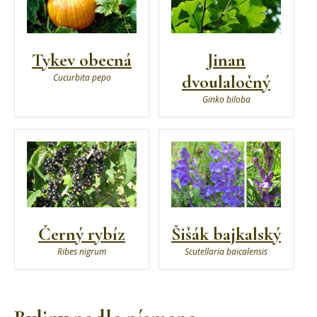
Tykev obecná
Jinan
dvoulaločný
Cucurbita pepo
Ginko biloba
Černý rybíz
Šišák bajkalský
Ribes nigrum
Scutellaria baicalensis