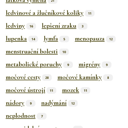
látková výměna
21
ledvinové a žlučníkové koliky
11
ledviny
lepšení zraku
16
3
lupenka
lymfa
menopauza
14
5
12
menstruační bolesti
10
metabolické poruchy
migrény
9
9
močové cesty
močové kamínky
28
8
močové ústrojí
mozek
11
11
nádory
nadýmání
9
12
neplodnost
7