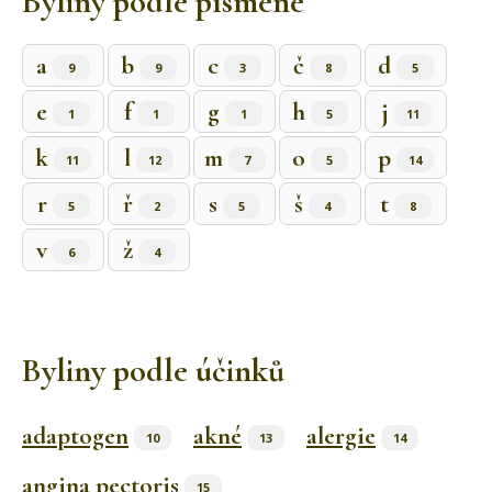
Byliny podle písmene
a
b
c
č
d
9
9
3
8
5
e
f
g
h
j
1
1
1
5
11
k
l
m
o
p
11
12
7
5
14
r
ř
s
š
t
5
2
5
4
8
v
ž
6
4
Byliny podle účinků
adaptogen
akné
alergie
10
13
14
angina pectoris
15