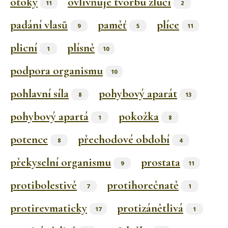
otoky
ovlivňuje tvorbu žluči
11
2
padání vlasů
paměť
plíce
9
5
11
plicní
plísně
1
10
podpora organismu
10
pohlavní síla
pohybový aparát
8
13
pohybový apartá
pokožka
1
8
potence
přechodové období
8
4
překyselní organismu
prostata
9
11
protibolestivě
protihorečnatě
7
1
protirevmaticky
protizánětlivá
17
1