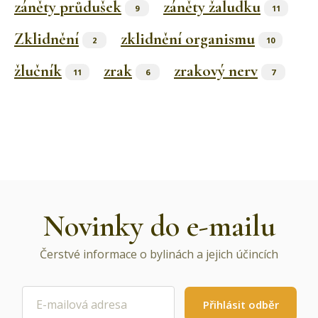
záněty průdušek
záněty žaludku
9
11
Zklidnění
zklidnění organismu
2
10
žlučník
zrak
zrakový nerv
11
6
7
Novinky do e-mailu
Čerstvé informace o bylinách a jejich účincích
Přihlásit odběr