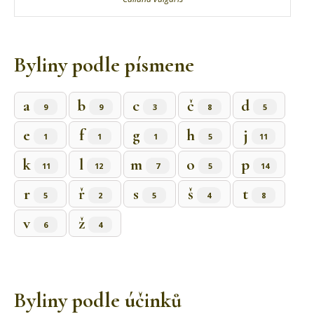
Byliny podle písmene
a
b
c
č
d
9
9
3
8
5
e
f
g
h
j
1
1
1
5
11
k
l
m
o
p
11
12
7
5
14
r
ř
s
š
t
5
2
5
4
8
v
ž
6
4
Byliny podle účinků