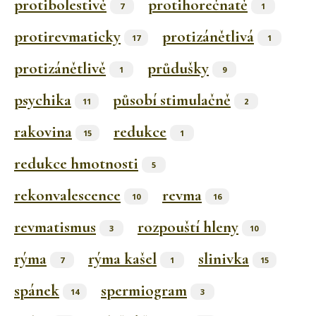
protibolestivě
protihorečnatě
7
1
protirevmaticky
protizánětlivá
17
1
protizánětlivě
průdušky
1
9
psychika
působí stimulačně
11
2
rakovina
redukce
15
1
redukce hmotnosti
5
rekonvalescence
revma
10
16
revmatismus
rozpouští hleny
3
10
rýma
rýma kašel
slinivka
7
1
15
spánek
spermiogram
14
3