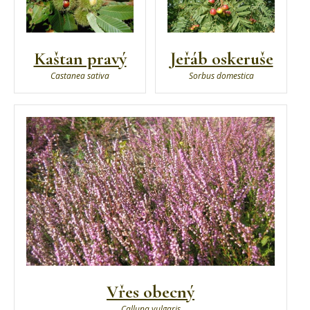
Kaštan pravý
Jeřáb oskeruše
Castanea sativa
Sorbus domestica
Vřes obecný
Calluna vulgaris