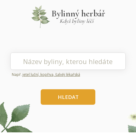
Bylinný herbář
Když byliny léčí
Např.
jetel luční, kopřiva, šalvěj lékařská
HLEDAT