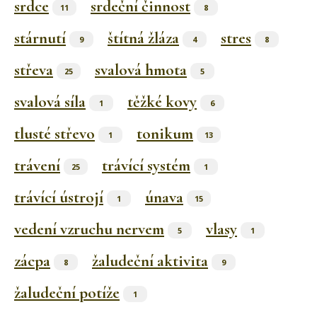
srdce
srdeční činnost
11
8
stárnutí
štítná žláza
stres
9
4
8
střeva
svalová hmota
25
5
svalová síla
těžké kovy
1
6
tlusté střevo
tonikum
1
13
trávení
trávící systém
25
1
trávící ústrojí
únava
1
15
vedení vzruchu nervem
vlasy
5
1
zácpa
žaludeční aktivita
8
9
žaludeční potíže
1