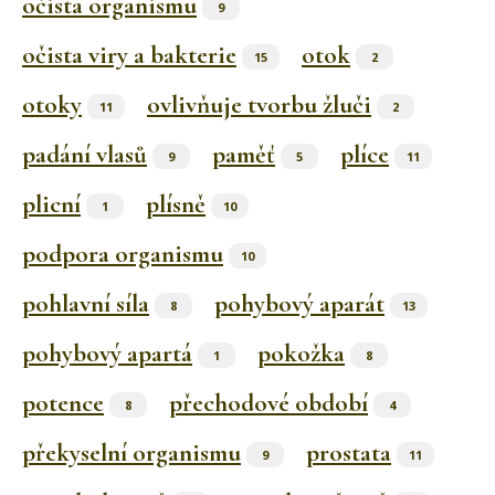
očista organismu
9
očista viry a bakterie
otok
15
2
otoky
ovlivňuje tvorbu žluči
11
2
padání vlasů
paměť
plíce
9
5
11
plicní
plísně
1
10
podpora organismu
10
pohlavní síla
pohybový aparát
8
13
pohybový apartá
pokožka
1
8
potence
přechodové období
8
4
překyselní organismu
prostata
9
11