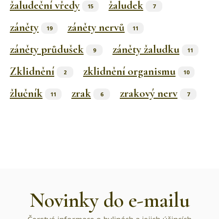
žaludeční vředy
žaludek
15
7
záněty
záněty nervů
19
11
záněty průdušek
záněty žaludku
9
11
Zklidnění
zklidnění organismu
2
10
žlučník
zrak
zrakový nerv
11
6
7
Novinky do e-mailu