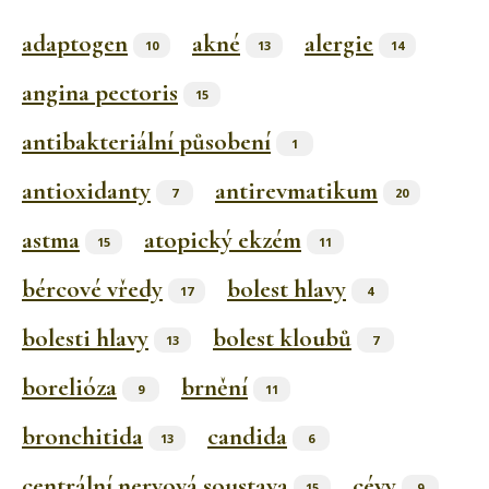
adaptogen
akné
alergie
10
13
14
angina pectoris
15
antibakteriální působení
1
antioxidanty
antirevmatikum
7
20
astma
atopický ekzém
15
11
bércové vředy
bolest hlavy
17
4
bolesti hlavy
bolest kloubů
13
7
borelióza
brnění
9
11
bronchitida
candida
13
6
centrální nervová soustava
cévy
15
9