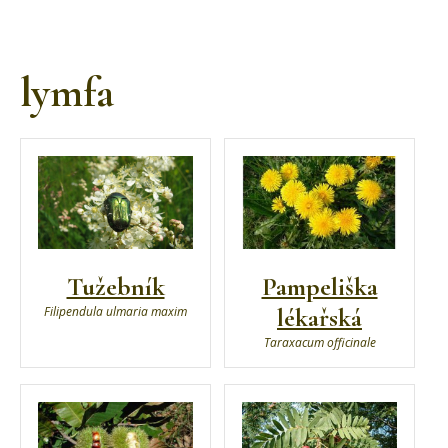
lymfa
Tužebník
Pampeliška
lékařská
Filipendula ulmaria maxim
Taraxacum officinale