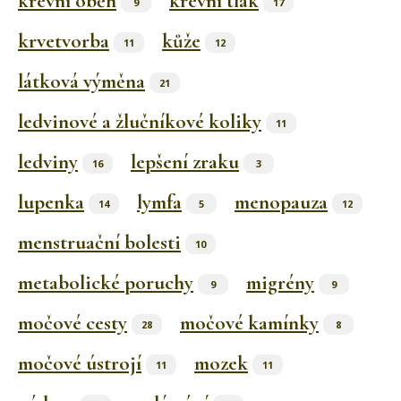
krevní oběh
krevní tlak
9
17
krvetvorba
kůže
11
12
látková výměna
21
ledvinové a žlučníkové koliky
11
ledviny
lepšení zraku
16
3
lupenka
lymfa
menopauza
14
5
12
menstruační bolesti
10
metabolické poruchy
migrény
9
9
močové cesty
močové kamínky
28
8
močové ústrojí
mozek
11
11