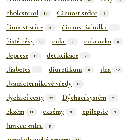
cholesterol
Činnost srdce
14
1
činnost střev
činnost žaludku
5
1
čisté cévy
cukr
cukrovka
13
8
8
deprese
detoxikace
15
7
diabetes
diuretikum
dna
6
8
12
dvanácterníkové vředy
13
dýchací cesty
Dýchací systém
12
9
ekzém
ekzémy
epilepsie
13
8
2
funkce srdce
8
gynekologické orgány