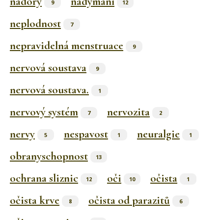
nádory
nadýmání
9
12
neplodnost
7
nepravidelná menstruace
9
nervová soustava
9
nervová soustava.
1
nervový systém
nervozita
7
2
nervy
nespavost
neuralgie
5
1
1
obranyschopnost
13
ochrana sliznic
oči
očista
12
10
1
očista krve
očista od parazitů
8
6