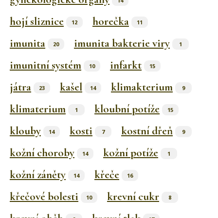
14
hojí sliznice
horečka
12
11
imunita
imunita bakterie viry
20
1
imunitní systém
infarkt
10
15
játra
kašel
klimakterium
23
14
9
klimaterium
kloubní potíže
1
15
klouby
kosti
kostní dřeň
14
7
9
kožní choroby
kožní potíže
14
1
kožní záněty
křeče
14
16
křečové bolesti
krevní cukr
10
8