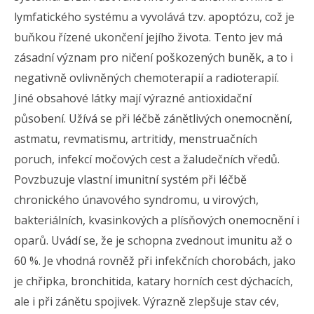
lymfatického systému a vyvolává tzv. apoptózu, což je
buňkou řízené ukončení jejího života. Tento jev má
zásadní význam pro ničení poškozených buněk, a to i
negativně ovlivněných chemoterapií a radioterapií.
Jiné obsahové látky mají výrazné antioxidační
působení. Užívá se při léčbě zánětlivých onemocnění,
astmatu, revmatismu, artritidy, menstruačních
poruch, infekcí močových cest a žaludečních vředů.
Povzbuzuje vlastní imunitní systém při léčbě
chronického únavového syndromu, u virových,
bakteriálních, kvasinkových a plísňových onemocnění i
oparů. Uvádí se, že je schopna zvednout imunitu až o
60 %. Je vhodná rovněž při infekčních chorobách, jako
je chřipka, bronchitida, katary horních cest dýchacích,
ale i při zánětu spojivek. Výrazně zlepšuje stav cév,