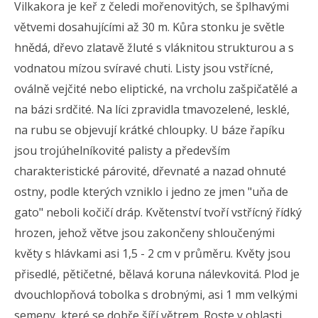
Vilkakora je keř z čeledi mořenovitých, se šplhavými
větvemi dosahujícími až 30 m. Kůra stonku je světle
hnědá, dřevo zlatavě žluté s vláknitou strukturou a s
vodnatou mízou svíravé chuti. Listy jsou vstřícné,
oválně vejčité nebo eliptické, na vrcholu zašpičatělé a
na bázi srdčité. Na líci zpravidla tmavozelené, lesklé,
na rubu se objevují krátké chloupky. U báze řapíku
jsou trojúhelníkovité palisty a především
charakteristické párovité, dřevnaté a nazad ohnuté
ostny, podle kterých vzniklo i jedno ze jmen "uňa de
gato" neboli kočičí dráp. Květenství tvoří vstřícný řídký
hrozen, jehož větve jsou zakončeny shloučenými
květy s hlávkami asi 1,5 - 2 cm v průměru. Květy jsou
přisedlé, pětičetné, bělavá koruna nálevkovitá. Plod je
dvouchlopňová tobolka s drobnými, asi 1 mm velkými
semeny, které se dobře šíří větrem. Roste v oblasti