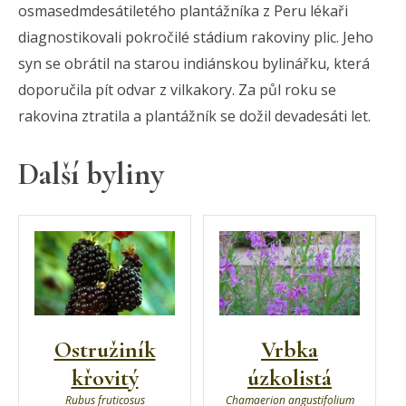
osmasedmdesátiletého plantážníka z Peru lékaři
diagnostikovali pokročilé stádium rakoviny plic. Jeho
syn se obrátil na starou indiánskou bylinářku, která
doporučila pít odvar z vilkakory. Za půl roku se
rakovina ztratila a plantážník se dožil devadesáti let.
Další byliny
Ostružiník
Vrbka
křovitý
úzkolistá
Rubus fruticosus
Chamaerion angustifolium