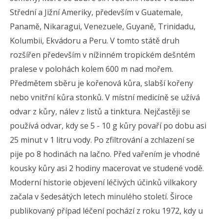
Střední a Jižní Ameriky, především v Guatemale,
Panamě, Nikaragui, Venezuele, Guyaně, Trinidadu,
Kolumbii, Ekvádoru a Peru. V tomto státě druh
rozšířen především v nížinném tropickém dešntém
pralese v polohách kolem 600 m nad mořem.
Předmětem sběru je kořenová kůra, slabší kořeny
nebo vnitřní kůra stonků. V místní medicíně se užívá
odvar z kůry, nálev z listů a tinktura. Nejčastěji se
používá odvar, kdy se 5 - 10 g kůry povaří po dobu asi
25 minut v 1 litru vody. Po zfiltrování a zchlazení se
pije po 8 hodinách na lačno. Před vařením je vhodné
kousky kůry asi 2 hodiny macerovat ve studené vodě.
Moderní historie objevení léčivých účinků vilkakory
začala v šedesátých letech minulého století. Široce
publikovaný případ léčení pochází z roku 1972, kdy u