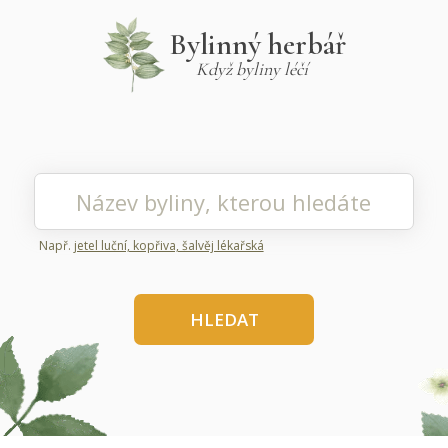
Bylinný herbář
Když byliny léčí
Např.
jetel luční, kopřiva, šalvěj lékařská
HLEDAT