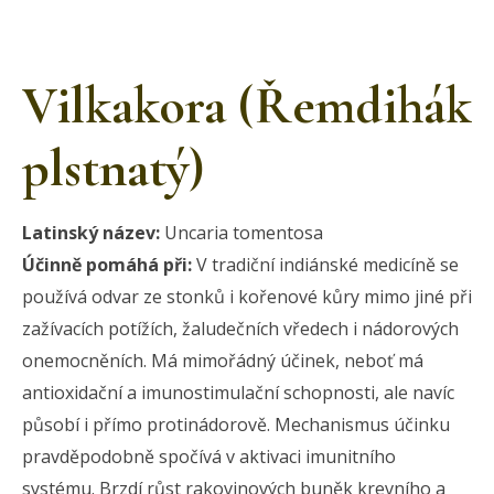
Vilkakora (Řemdihák
plstnatý)
Latinský název:
Uncaria tomentosa
Účinně pomáhá při:
V tradiční indiánské medicíně se
používá odvar ze stonků i kořenové kůry mimo jiné při
zažívacích potížích, žaludečních vředech i nádorových
onemocněních. Má mimořádný účinek, neboť má
antioxidační a imunostimulační schopnosti, ale navíc
působí i přímo protinádorově. Mechanismus účinku
pravděpodobně spočívá v aktivaci imunitního
systému. Brzdí růst rakovinových buněk krevního a